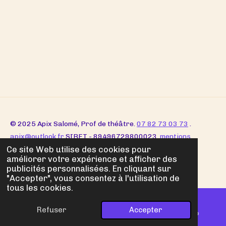
© 2025 Apix Salomé, Prof de théâtre.
07 82 73 03 73
.
apix@outlook.fr
SIRET - 89496729800023
mentions
Ce site Web utilise des cookies pour
légales
améliorer votre expérience et afficher des
Propulsé par
Webador
publicités personnalisées. En cliquant sur
"Accepter", vous consentez à l'utilisation de
tous les cookies.
Refuser
Accepter
E-mail
Téléphone
WhatsApp